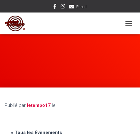
E-mail
D
É
P
L
I
E
R
L
A
N
A
V
I
Publié par
letempo17
le
G
A
T
I
O
« Tous les Évènements
N