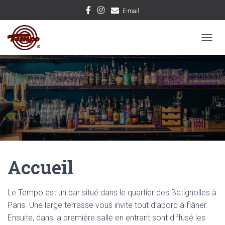
E-mail
D
É
P
L
I
E
R
L
A
N
A
V
Accueil
I
G
A
T
Le Tempo est un bar situé dans le quartier des Batignolles à
I
Paris. Une large terrasse vous invite tout d’abord à flâner.
O
Ensuite, dans la première salle en entrant sont diffusé les
N