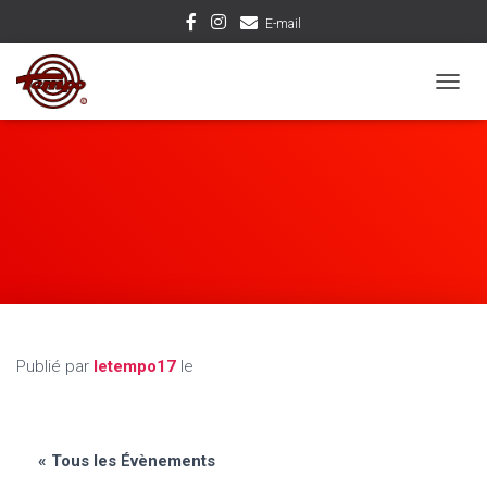
E-mail
D
É
P
L
I
E
R
L
A
N
A
V
I
Publié par
letempo17
le
G
A
T
I
O
« Tous les Évènements
N