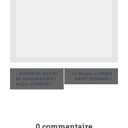
«
ACOUSTIC BAZAR
Fc Bruges vs PARIS
de Yannick ROBERT
SAINT GERMAIN
»
et Eric GOMBART
0 commentaire