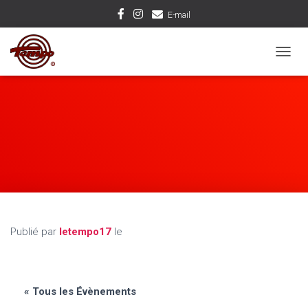
E-mail
D
É
P
L
I
E
R
L
A
N
A
V
I
Publié par
letempo17
le
G
A
T
I
O
« Tous les Évènements
N