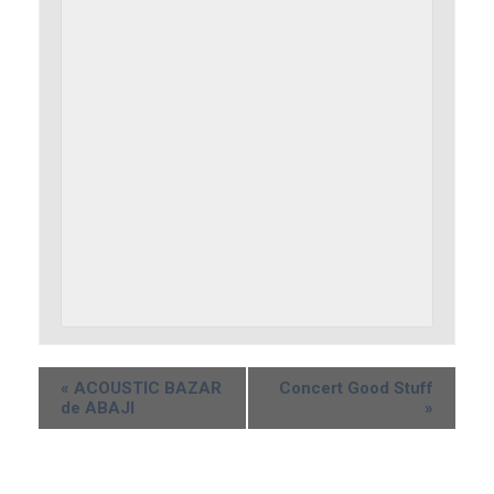
«
ACOUSTIC BAZAR
Concert Good Stuff
de ABAJI
»