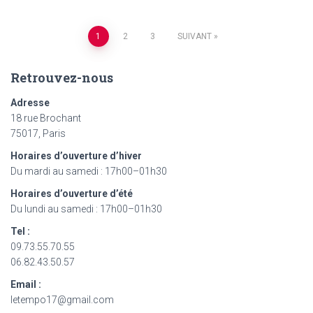
Navigation
1
2
3
SUIVANT
des
Retrouvez-nous
articles
Adresse
18 rue Brochant
75017, Paris
Horaires d’ouverture d’hiver
Du mardi au samedi : 17h00–01h30
Horaires d’ouverture d’été
Du lundi au samedi : 17h00–01h30
Tel :
09.73.55.70.55
06.82.43.50.57
Email :
letempo17@gmail.com