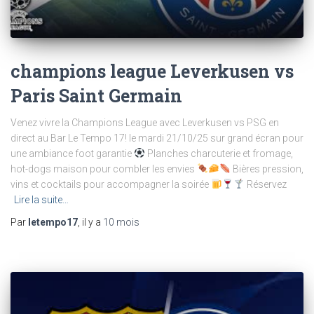
champions league Leverkusen vs
Paris Saint Germain
Venez vivre la Champions League avec Leverkusen vs PSG en
direct au Bar Le Tempo 17! le mardi 21/10/25 sur grand écran pour
une ambiance foot garantie
Planches charcuterie et fromage,
hot-dogs maison pour combler les envies
Bières pression,
vins et cocktails pour accompagner la soirée
Réservez
Lire la suite…
Par
letempo17
, il y a
10 mois