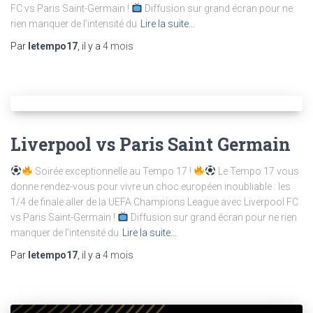
FC vs Paris Saint-Germain !
Diffusion sur grand écran pour ne
rien manquer de l’intensité du
Lire la suite…
Par
letempo17
, il y a
4 mois
Liverpool vs Paris Saint Germain
Soirée exceptionnelle au Tempo 17 !
Le Tempo 17 vous
donne rendez-vous pour vivre un choc européen inoubliable : les
1/4 de finale aller de la UEFA Champions League avec Liverpool FC
vs Paris Saint-Germain !
Diffusion sur grand écran pour ne rien
manquer de l’intensité du
Lire la suite…
Par
letempo17
, il y a
4 mois