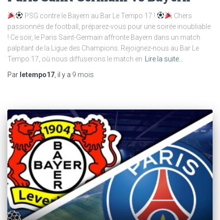
PSG contre le Bayern au Bar Le Tempo 17 !
Chers
passionnés de football, préparez-vous pour une soirée inoubliable
! Ce soir, le Paris Saint-Germain affronte Bayern dans un match
palpitant de la Ligue des Champions. Rejoignez-nous au Bar Le
Tempo 17, où nous diffuserons le match en
Lire la suite…
Par
letempo17
, il y a
9 mois