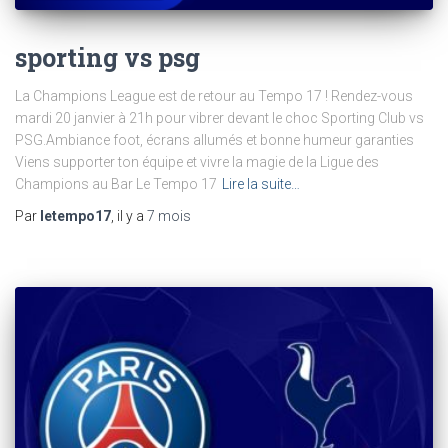
sporting vs psg
La Champions League est de retour au Tempo 17 ! Rendez-vous
mardi 20 janvier à 21h pour vibrer devant le choc Sporting Club vs
PSG.Ambiance foot, écrans allumés et bonne humeur garanties
Viens supporter ton équipe et vivre la magie de la Ligue des
Champions au Bar Le Tempo 17
Lire la suite…
Par
letempo17
, il y a
7 mois