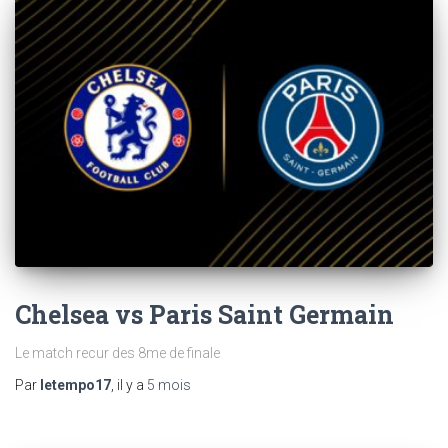
Chelsea vs Paris Saint Germain
Le match recur des 8me de finale
Par
letempo17
, il y a
5 mois