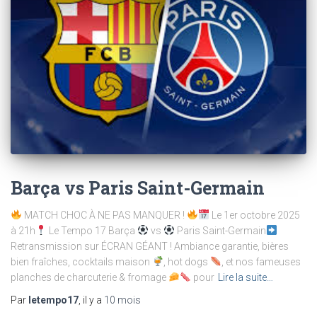
Barça vs Paris Saint-Germain
MATCH CHOC À NE PAS MANQUER !
Le 1er octobre 2025
à 21h
Le Tempo 17 Barça
vs
Paris Saint-Germain
Retransmission sur ÉCRAN GÉANT ! Ambiance garantie, bières
bien fraîches, cocktails maison
, hot dogs
, et nos fameuses
planches de charcuterie & fromage
pour
Lire la suite…
Par
letempo17
, il y a
10 mois