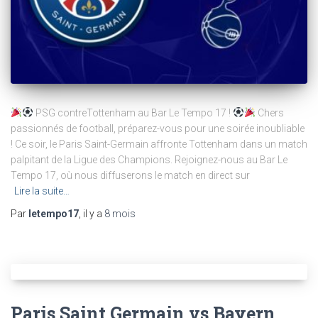
PSG contreTottenham au Bar Le Tempo 17 !
Chers
passionnés de football, préparez-vous pour une soirée inoubliable
! Ce soir, le Paris Saint-Germain affronte Tottenham dans un match
palpitant de la Ligue des Champions. Rejoignez-nous au Bar Le
Tempo 17, où nous diffuserons le match en direct sur
Lire la suite…
Par
letempo17
, il y a
8 mois
Paris Saint Germain vs Bayern