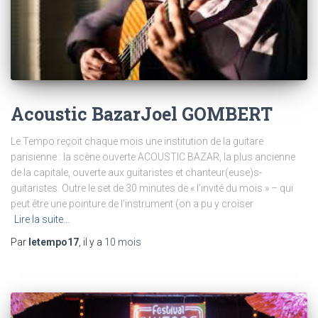
Acoustic BazarJoel GOMBERT
Le Tempo reçoit chaque mois une institution de la guitare
parisienne : la scène ouverte ACOUSTIC BAZAR, la plus ancienne
de la capitale, ouverte aux guitaristes et chanteur(euse)s-
guitaristes. Outre le set de 30 minutes de « l’invité du mois » – qui
peut être une pointure de l’instrument (on a pu y croiser
Lire la suite…
Par
letempo17
, il y a
10 mois