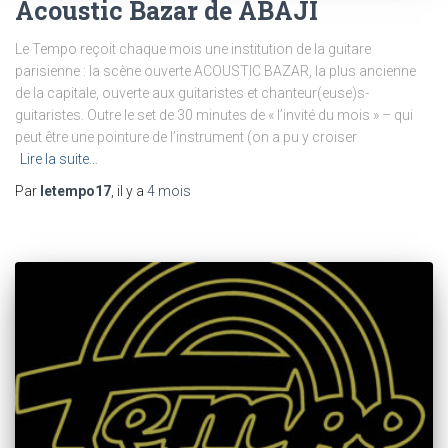
Acoustic Bazar de ABAJI
Le Tempo reçoit chaque mois une institution de la guitare
parisienne : la scène ouverte ACOUSTIC BAZAR, la plus ancienne
de la capitale, ouverte aux guitaristes et chanteur(euse)s-
guitaristes. Outre le set de 30 minutes de « l’invité du mois » – qui
peut être une pointure de l’instrument (on a pu y croiser
Lire la suite…
Par
letempo17
, il y a
4 mois