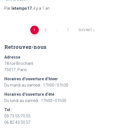
Par
letempo17
, il y a
1 an
Navigation
1
2
…
7
SUIVANT
des
Retrouvez-nous
articles
Adresse
18 rue Brochant
75017, Paris
Horaires d’ouverture d’hiver
Du mardi au samedi : 17h00–01h30
Horaires d’ouverture d’été
Du lundi au samedi : 17h00–01h30
Tel :
09.73.55.70.55
06.82.43.50.57