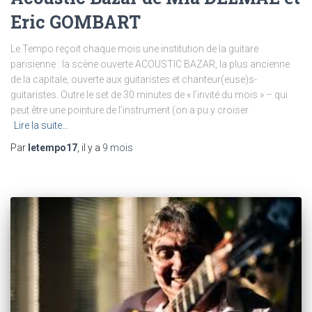
Eric GOMBART
Le Tempo reçoit chaque mois une institution de la guitare
parisienne : la scène ouverte ACOUSTIC BAZAR, la plus ancienne
de la capitale, ouverte aux guitaristes et chanteur(euse)s-
guitaristes. Outre le set de 30 minutes de « l’invité du mois » – qui
peut être une pointure de l’instrument (on a pu y croiser
Lire la suite…
Par
letempo17
, il y a
9 mois