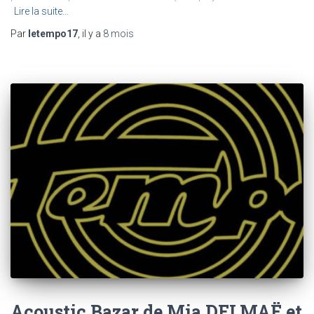
Lire la suite…
Par
letempo17
, il y a
8 mois
Acoustic Bazar de Mia DELMAË et