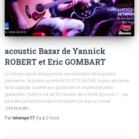
acoustic Bazar de Yannick
ROBERT et Eric GOMBART
Le Tempo reçoit chaque mois une institution de la guitare
parisienne : la scène ouverte ACOUSTIC BAZAR, la plus ancienne
de la capitale, ouverte aux guitaristes et chanteur(euse)s-
guitaristes. Outre le set de 30 minutes de « l’invité du mois » – qui
peut être une pointure de l’instrument (on a pu y croiser
Lire la suite…
Par
letempo17
, il y a
2 mois