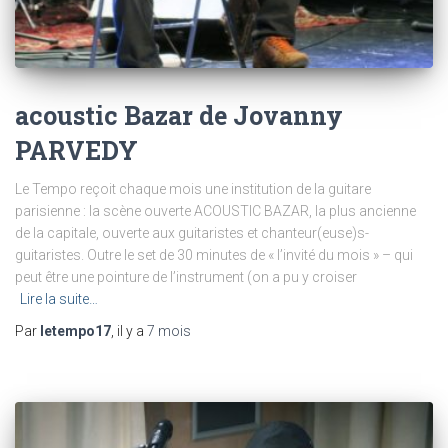
acoustic Bazar de Jovanny
PARVEDY
Le Tempo reçoit chaque mois une institution de la guitare
parisienne : la scène ouverte ACOUSTIC BAZAR, la plus ancienne
de la capitale, ouverte aux guitaristes et chanteur(euse)s-
guitaristes. Outre le set de 30 minutes de « l’invité du mois » – qui
peut être une pointure de l’instrument (on a pu y croiser
Lire la suite…
Par
letempo17
, il y a
7 mois