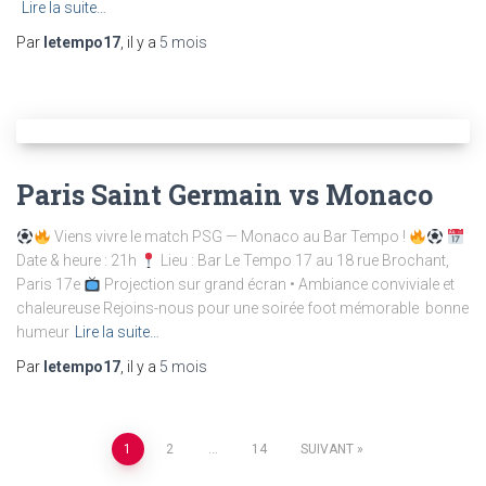
Lire la suite…
Par
letempo17
, il y a
5 mois
Paris Saint Germain vs Monaco
Viens vivre le match PSG — Monaco au Bar Tempo !
Date & heure : 21h
Lieu : Bar Le Tempo 17 au 18 rue Brochant,
Paris 17e
Projection sur grand écran • Ambiance conviviale et
chaleureuse Rejoins-nous pour une soirée foot mémorable bonne
humeur
Lire la suite…
Par
letempo17
, il y a
5 mois
Navigation
1
2
…
14
SUIVANT