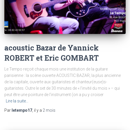
acoustic Bazar de Yannick
ROBERT et Eric GOMBART
Le Tempo reçoit chaque mois une institution de la guitare
parisienne : la scène ouverte ACOUSTIC BAZAR, la plus ancienne
de la capitale, ouverte aux guitaristes et chanteur(euse)s-
guitaristes. Outre le set de 30 minutes de « l’invité du mois » – qui
peut être une pointure de l’instrument (on a pu y croiser
Lire la suite…
Par
letempo17
, il y a
2 mois