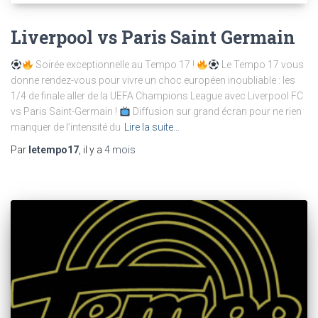
Liverpool vs Paris Saint Germain
Soirée exceptionnelle au Tempo 17 !
Le Tempo 17 vous
donne rendez-vous pour vivre un choc européen inoubliable : les
1/4 de finale aller de la UEFA Champions League avec Liverpool FC
vs Paris Saint-Germain !
Diffusion sur grand écran pour ne rien
manquer de l’intensité du
Lire la suite…
Par
letempo17
, il y a
4 mois