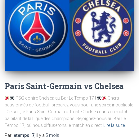
Paris Saint-Germain vs Chelsea
PSG contre Chelsea au Bar Le Tempo 17 !
Chers
passionnés de football, préparez-vous pour une soirée inoubliable
! Ce soir, le Paris Saint-Germain affronte Chelsea dans un match
palpitant de la Ligue des Champions. Rejoignez-nous au Bar Le
Tempo 17, où nous diffuserons le match en direct
Lire la suite…
Par
letempo17
, il y a
5 mois