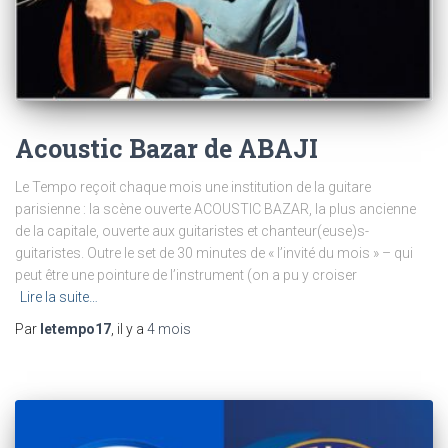
Acoustic Bazar de ABAJI
Le Tempo reçoit chaque mois une institution de la guitare
parisienne : la scène ouverte ACOUSTIC BAZAR, la plus ancienne
de la capitale, ouverte aux guitaristes et chanteur(euse)s-
guitaristes. Outre le set de 30 minutes de « l’invité du mois » – qui
peut être une pointure de l’instrument (on a pu y croiser
Lire la suite…
Par
letempo17
, il y a
4 mois